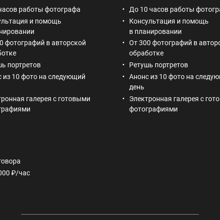
 часов работы фотографа
До 10 часов работы фотог
ультация и помощь
Консультация и помощь
анировании
в планировании
0 фотографий в авторской
От 300 фотографий в автор
ботке
обработке
шь портретов
Ретушь портретов
 из 10 фото на следующий
Анонс из 10 фото на следу
день
ронная галерея с готовыми
Электронная галерея с гот
графиями
фотографиями
оговора
000 ₽/час