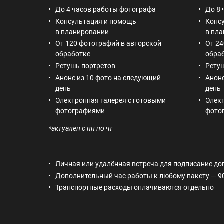
До 4 часов работы фотографа
До 8
Консультация и помощь
Конс
в планировании
в пл
От 120 фотографий в авторской
От 24
обработке
обра
Ретушь портретов
Рету
Анонс из 10 фото на следующий
Анонс
день
день
Электронная галерея с готовыми
Элект
фотографиями
фото
*актуален с пн по чт
Личная или удалённая встреча для подписание д
Дополнительный час работы к любому пакету — 9
Транспортные расходы оплачиваются отдельно