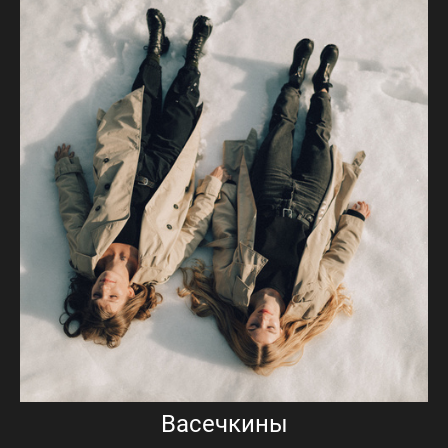
Васечкины