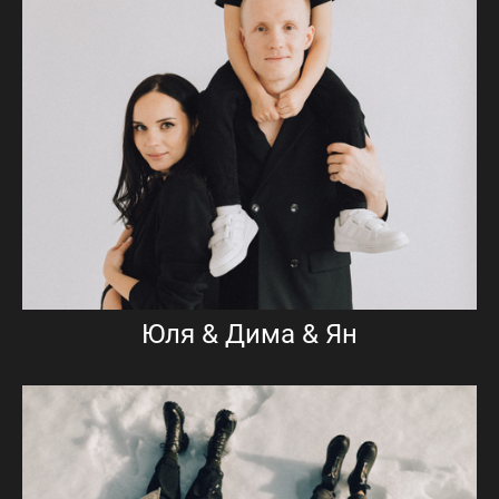
Юля & Дима & Ян