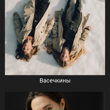
Васечкины