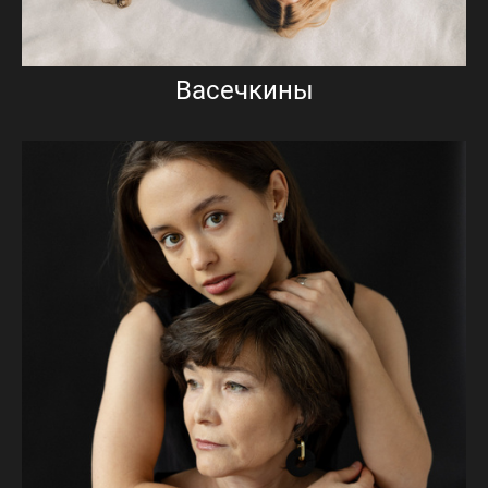
Васечкины